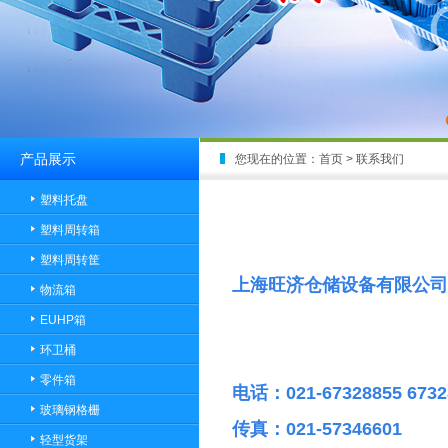
产品展示
您现在的位置：
首页
> 联系我们
塑料托盘
塑料周转箱
塑料周转筐
上海旺济仓储设备有限公司
物流箱
EUHP箱
环卫桶
零件箱
电话：021-67328855
673
玻璃钢格栅
传真：021-57346601
轻型货架