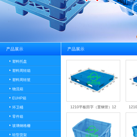
产品展示
产品展示
塑料托盘
塑料周转箱
塑料周转筐
物流箱
EUHP箱
1210平板田字（置钢管）12
121
环卫桶
零件箱
玻璃钢格栅
轻型货架